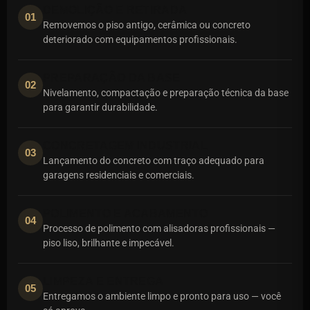
DEMOLIÇÃO E RETIRADA
01
Removemos o piso antigo, cerâmica ou concreto
deteriorado com equipamentos profissionais.
PREPARAÇÃO DA BASE
02
Nivelamento, compactação e preparação técnica da base
para garantir durabilidade.
CONCRETAGEM INDUSTRIAL
03
Lançamento do concreto com traço adequado para
garagens residenciais e comerciais.
POLIMENTO E ACABAMENTO
04
Processo de polimento com alisadoras profissionais —
piso liso, brilhante e impecável.
LIMPEZA E ENTREGA
05
Entregamos o ambiente limpo e pronto para uso — você