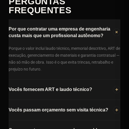
PERGUNTAS
FREQUENTES
Por que contratar uma empresa de engenharia
+
custa mais que um profissional autônomo?
Porque o valor inclui laudo técnico, memorial descritivo, ART de
execução, gerenciamento de materiais e garantia contratual —
não só mão de obra. Isso é o que evita trincas, retrabalho e
prejuízo no futuro.
+
Vocês fornecem ART e laudo técnico?
Sim. Todo projeto inclui laudo técnico, memorial descritivo e
+
ART de execução — documentação completa, essencial para
Vocês passam orçamento sem visita técnica?
obras comerciais, condominiais e públicas.
Não. Cada terreno tem uma condição diferente, e orçar sem